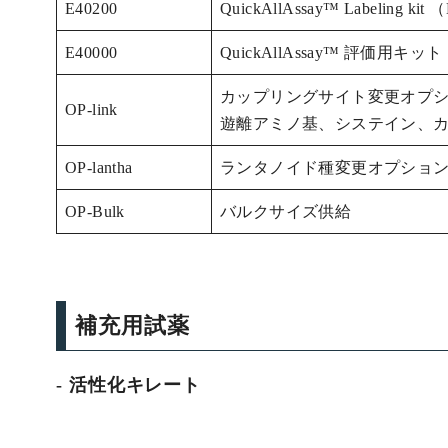
E40200
QuickAllAssay™ Label
E40000
QuickAllAssay™ 評価
カップリングサイト変更オプ
OP-link
遊離アミノ基、システイン、
OP-lantha
ランタノイド種変更オプショ
OP-Bulk
バルクサイズ供給
補充用試薬
活性化キレート