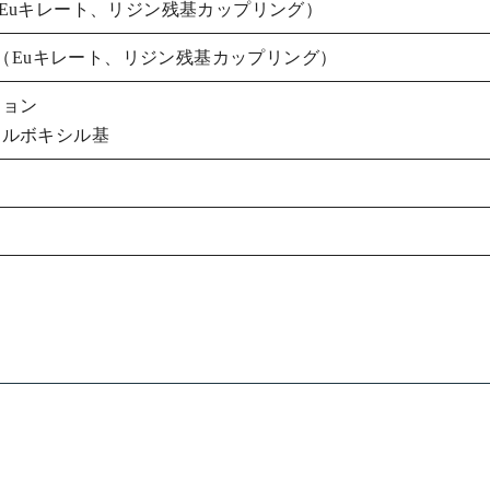
ing kit （Euキレート、リジン残基カップリング）
用キット（Euキレート、リジン残基カップリング）
ション
カルボキシル基
ン