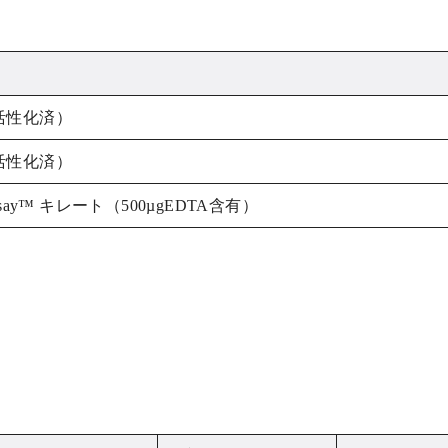
ト（活性化済）
ト（活性化済）
say™ キレート（500µgEDTA含有）