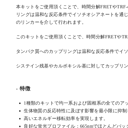
本キットをご使用頂くことで、時間分解FRETやTRF
リングは温和な反応条件でイソチオシアネートを通
のリンカーを介して行われます。
このキットをご使用頂くことで、時間分解FRETやTR
タンパク質へのカップリングは温和な反応条件でイ
システイン残基やカルボキシル基に対してカップリ
特徴
1種類のキットで均一系および固相系の全てのア
生体物質の反応特性に及ぼす影響を最小限に抑制
高いエネルギー移転効率を実現します。
良好な蛍光プロファイル：665nmでほとんどバ