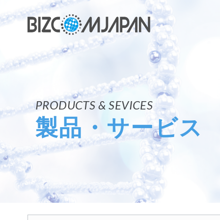
コ
ン
テ
ン
ツ
へ
移
動
製品・サービス