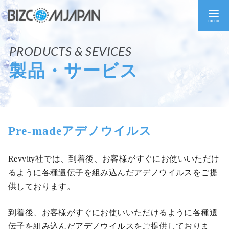
コ
ン
テ
ン
ツ
製品・サービス
へ
移
動
Pre-madeアデノウイルス
Revvity社では、到着後、お客様がすぐにお使いいただけ
るように各種遺伝子を組み込んだアデノウイルスをご提
供しております。
到着後、お客様がすぐにお使いいただけるように各種遺
伝子を組み込んだアデノウイルスをご提供しておりま