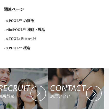
関連ページ
siPOOL™ の特徴
riboPOOL™ 概略・製品
siTOOLs Biotech社
siPOOL™ 概略
RECRUIT
CONTACT