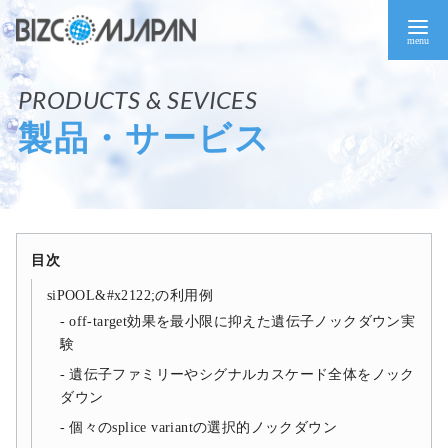
コ
ン
テ
ン
ツ
製品・サービス
へ
移
動
目次
siPOOL&#x2122;の利用例
off-target効果を最小限に抑えた遺伝子ノックダウン実
験
遺伝子ファミリーやシグナルカスケード全体をノック
ダウン
個々のsplice variantの選択的ノックダウン