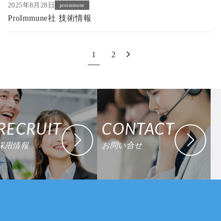
2025年8月28日
proimmune
ProImmune社 技術情報
1
2
RECRUIT
CONTACT