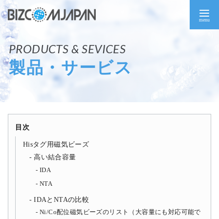
コ
ン
テ
ン
ツ
製品・サービス
へ
移
動
目次
Hisタグ用磁気ビーズ
高い結合容量
IDA
NTA
IDAとNTAの比較
Ni/Co配位磁気ビーズのリスト（大容量にも対応可能で