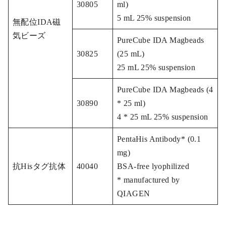
30805
ml)
5 mL 25% suspension
無配位IDA磁
気ビーズ
PureCube IDA Magbeads
30825
(25 mL)
25 mL 25% suspension
PureCube IDA Magbeads (4
30890
* 25 ml)
4 * 25 mL 25% suspension
PentaHis Antibody* (0.1
mg)
抗Hisタグ抗体
40040
BSA-free lyophilized
* manufactured by
QIAGEN