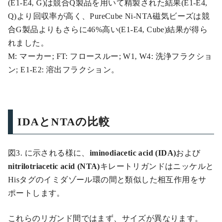
(E1-E4, G)は競合Q製品を用いて精製された結果(E1-E4,
Q)より回収率が高く、PureCube Ni-NTA磁気ビーズは競
合G製品よりもさらに46%高い(E1-E4, Cube)結果が得ら
れました。
M: マーカー; FT: フロースルー; W1, W4: 洗浄フラクショ
ン; E1-E2: 溶出フラクション。
IDAとNTAの比較
図3. に示される様に、
iminodiacetic acid (IDA)
および
nitrilotriacetic acid (NTA)
キレートリガンドはニッケルと
Hisタグのイミダゾール環の間と類似した相互作用をサ
ポートします。
これらのリガンド間ではまず、サイズが異なります。