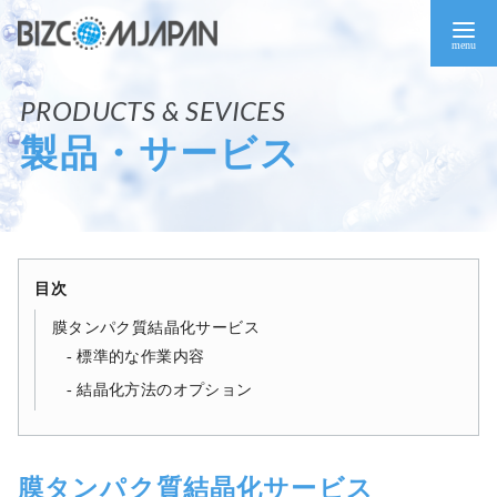
コ
ン
テ
ン
ツ
製品・サービス
へ
移
動
目次
膜タンパク質結晶化サービス
標準的な作業内容
結晶化方法のオプション
膜タンパク質結晶化サービス